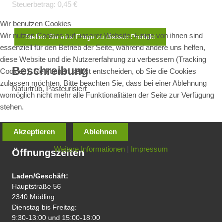
Steuerbetrag:
0,45 €
Wir benutzen Cookies
Wir nutzen Cookies auf unserer Website. Einige von ihnen sind
Stellen Sie eine Frage zu diesem Produkt
essenziell für den Betrieb der Seite, während andere uns helfen,
diese Website und die Nutzererfahrung zu verbessern (Tracking
Beschreibung
Cookies). Sie können selbst entscheiden, ob Sie die Cookies
zulassen möchten. Bitte beachten Sie, dass bei einer Ablehnung
Naturtrüb, Pasteurisiert
womöglich nicht mehr alle Funktionalitäten der Seite zur Verfügung
stehen.
Akzeptieren
Ablehnen
Weitere Informationen
|
Impressum
Öffnungszeiten
Laden/Geschäft:
Hauptstraße 56
2340 Mödling
Dienstag bis Freitag:
9:30-13:00 und 15:00-18:00