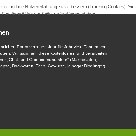
bsite und die Nutzererfahrung zu verbessern (Tracking Cookies). Sie
Funktionalitäten der Seite zur Verfügung stehen.
men
entlichen Raum verrotten Jahr für Jahr viele Tonnen von
tern. Wir sammeln diese kostenlos ein und verarbeiten
 einer „Obst- und Gemüsemanufaktur“ (Marmeladen,
näpse, Backwaren, Tees, Gewürze, ja sogar Biodünger),