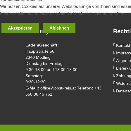
Wir nutzen Cookies auf unserer Website. Einige von ihnen sind essen
können selbst entscheiden, ob Sie die Cookies zulassen möchten. Bit
Akzeptieren
Ablehnen
Öffnungszeiten
Rechtl
Laden/Geschäft:
Kontakt
Hauptstraße 56
Impres
2340 Mödling
Allgeme
Dienstag bis Freitag:
Liefer-
9:30-13:00 und 15:00-18:00
Samstag:
Zahlung
9:30-12:30
Widerru
E-Mail:
office@obstkreis.at
Telefon:
+43
Datensc
650 86 45 761