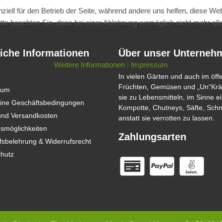
ziell für den Betrieb der Seite, während andere uns helfen, diese We
te beachten Sie, dass bei einer Ablehnung womöglich nicht mehr alle 
iche Informationen
Über unser Unterneh
Weitere Informationen
|
Impressum
In vielen Gärten und auch im öff
Früchten, Gemüsen und „Un“Kräu
sum
sie zu Lebensmitteln, im Sinne
ine Geschäftsbedingungen
Kompotte, Chutneys, Säfte, Sch
 und Versandkosten
anstatt sie verrotten zu lassen.
smöglichkeiten
Zahlungsarten
fsbelehrung & Widerrufsrecht
hutz