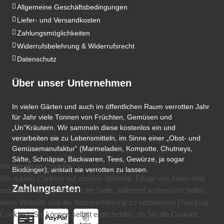
Allgemeine Geschäftsbedingungen
Liefer- und Versandkosten
Zahlungsmöglichkeiten
Widerrufsbelehrung & Widerrufsrecht
Datenschutz
Über unser Unternehmen
In vielen Gärten und auch im öffentlichen Raum verrotten Jahr
für Jahr viele Tonnen von Früchten, Gemüsen und
„Un“Kräutern. Wir sammeln diese kostenlos ein und
verarbeiten sie zu Lebensmitteln, im Sinne einer „Obst- und
Gemüsemanufaktur“ (Marmeladen, Kompotte, Chutneys,
Säfte, Schnäpse, Backwaren, Tees, Gewürze, ja sogar
Wir benutzen Cookies
Biodünger), anstatt sie verrotten zu lassen.
Wir nutzen Cookies auf unserer Website. Einige von ihnen sind
Zahlungsarten
essenziell für den Betrieb der Seite, während andere uns helfen,
diese Website und die Nutzererfahrung zu verbessern (Tracking
Cookies). Sie können selbst entscheiden, ob Sie die Cookies