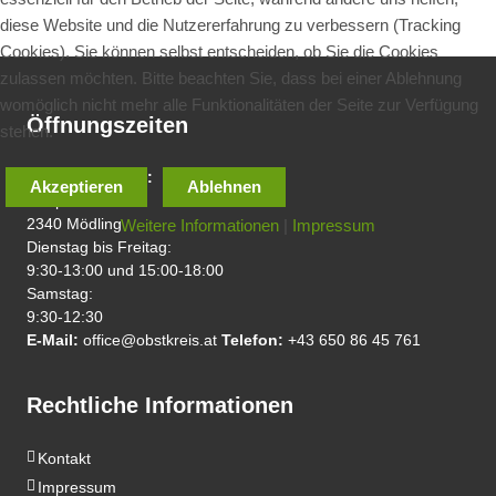
diese Website und die Nutzererfahrung zu verbessern (Tracking
Cookies). Sie können selbst entscheiden, ob Sie die Cookies
zulassen möchten. Bitte beachten Sie, dass bei einer Ablehnung
womöglich nicht mehr alle Funktionalitäten der Seite zur Verfügung
Öffnungszeiten
stehen.
Laden/Geschäft:
Akzeptieren
Ablehnen
Hauptstraße 56
Weitere Informationen
|
Impressum
2340 Mödling
Dienstag bis Freitag:
9:30-13:00 und 15:00-18:00
Samstag:
9:30-12:30
E-Mail:
office@obstkreis.at
Telefon:
+43 650 86 45 761
Rechtliche Informationen
Kontakt
Impressum