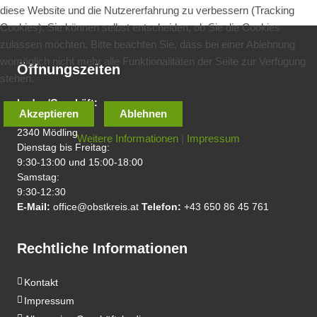
diese Website und die Nutzererfahrung zu verbessern (Tracking
Cookies). Sie können selbst entscheiden, ob Sie die Cookies
zulassen möchten. Bitte beachten Sie, dass bei einer Ablehnung
womöglich nicht mehr alle Funktionalitäten der Seite zur Verfügung
Öffnungszeiten
stehen.
Laden/Geschäft:
Akzeptieren
Ablehnen
Hauptstraße 56
2340 Mödling
Weitere Informationen
|
Impressum
Dienstag bis Freitag:
9:30-13:00 und 15:00-18:00
Samstag:
9:30-12:30
E-Mail:
office@obstkreis.at
Telefon:
+43 650 86 45 761
Rechtliche Informationen
Kontakt
Impressum