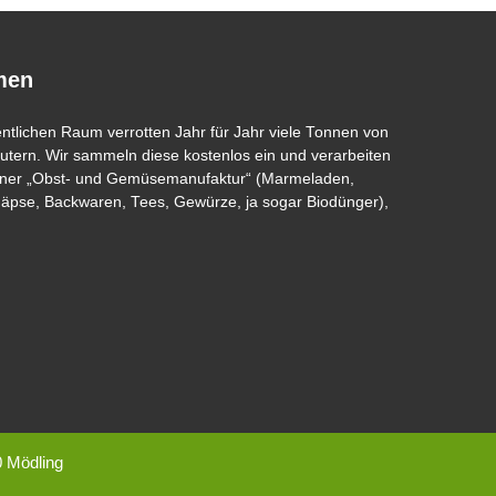
men
entlichen Raum verrotten Jahr für Jahr viele Tonnen von
tern. Wir sammeln diese kostenlos ein und verarbeiten
 einer „Obst- und Gemüsemanufaktur“ (Marmeladen,
näpse, Backwaren, Tees, Gewürze, ja sogar Biodünger),
0 Mödling