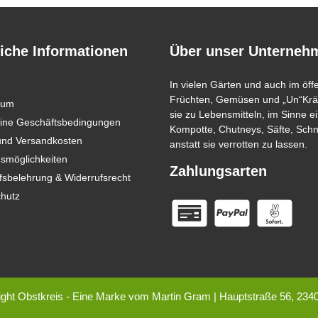
iche Informationen
Über unser Unterneh
In vielen Gärten und auch im öff
Früchten, Gemüsen und „Un“Kräu
sum
sie zu Lebensmitteln, im Sinne
ine Geschäftsbedingungen
Kompotte, Chutneys, Säfte, Sch
 und Versandkosten
anstatt sie verrotten zu lassen.
smöglichkeiten
Zahlungsarten
fsbelehrung & Widerrufsrecht
hutz
ght Obstkreis - Eine Marke vom Martin Gram | Hauptstraße 56, 234