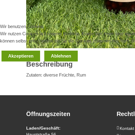
Wir benutzen Cookies
Wir nutzen Cookies auf unserer Website. Einige von ihnen sind essen
können selbst entscheiden, ob Sie die Cookies zulassen möchten. Bit
Akzeptieren
Ablehnen
Beschreibung
Zutaten: diverse Früchte, Rum
Öffnungszeiten
Rechtl
Laden/Geschäft:
Kontakt
Hauptstraße 56